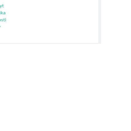
yt
ika
sti
y