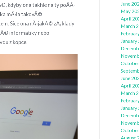
June 20
©, kdyby ona takhle na ty poÄÃ­
May 20
dka mÄ›la takovÃ©
April 20
Äem. Sice ona nÄ›jakÃ© zÃ¡klady
March 
nÃ© informatiky nebo
Februar
January
avdu z kopce.
Decemb
Novemb
October
Septemb
June 20
April 20
March 
Februar
January
Decemb
Novemb
October
August 