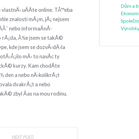
Dům a b
vlastnÄ› uÄÃ­te online. TÅ™eba
Ekonom
hle znalosti mÃ¡m, jÃ¡ nejsem
Společno
Výrobk
aÄÅ¯ nebo informaÄnÃ­
› rÃ¡da, Å¾e jsem se takÃ©
pe, kde jsem se dozvÄ›dÄ›la
tÄ›Å¡ilo mÄ› to navÃ­c ty
ckÃ© kurzy. Kam chodÃ­te
½ den a nebo nÄ›kolikrÃ¡t
ovala dvakrÃ¡t a nebo
kÃ© zbyl Äas na mou rodinu.
NEXT POST: