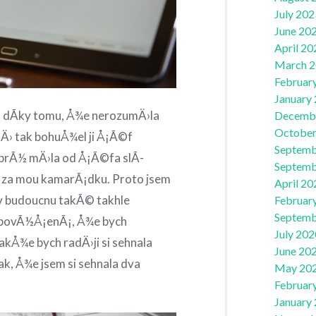
July 202
June 20
April 20
March 
Februar
January
a dÃ­ky tomu, Å¾e nerozumÄ›la
Decemb
October
Ä› tak bohuÅ¾el ji Å¡Ã©f
Septemb
 prÃ½ mÄ›la od Å¡Ã©fa slÃ­
Septemb
 i za mou kamarÃ¡dku. Proto jsem
April 20
 v budoucnu takÃ© takhle
Februar
Septemb
a povÃ½Å¡enÃ¡, Å¾e bych
July 202
akÅ¾e bych radÄ›ji si sehnala
June 20
k, Å¾e jsem si sehnala dva
May 20
Februar
January