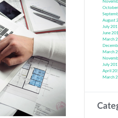
Novemb
October
Septemb
August 
July 201
June 20
March 
Decemb
March 
Novemb
July 201
April 20
March 
Cate