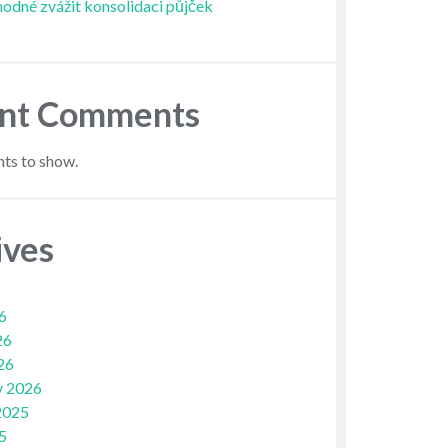
hodné zvážit konsolidaci půjček
nt Comments
s to show.
ives
6
26
26
y 2026
2025
5