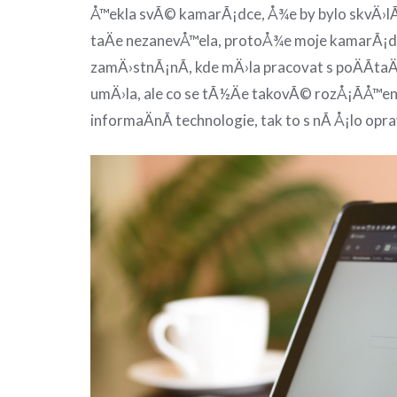
Å™ekla svÃ© kamarÃ¡dce, Å¾e by bylo skvÄ›lÃ
taÄe nezanevÅ™ela, protoÅ¾e moje kamarÃ¡
zamÄ›stnÃ¡nÃ­, kde mÄ›la pracovat s poÄÃ­ta
umÄ›la, ale co se tÃ½Äe takovÃ© rozÅ¡Ã­Å™e
informaÄnÃ­ technologie, tak to s nÃ­ Å¡lo opr