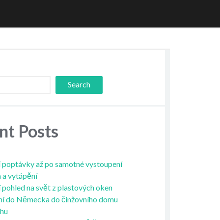
Search
nt Posts
 poptávky až po samotné vystoupení
a a vytápění
í pohled na svět z plastových oken
ní do Německa do činžovního domu
ahu