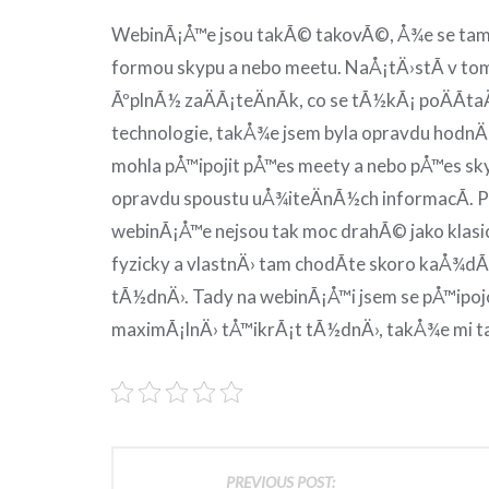
WebinÃ¡Å™e jsou takÃ© takovÃ©, Å¾e se tam 
formou skypu a nebo meetu. NaÅ¡tÄ›stÃ­ v tom
ÃºplnÃ½ zaÄÃ¡teÄnÃ­k, co se tÃ½kÃ¡ poÄÃ­t
technologie, takÅ¾e jsem byla opravdu hodnÄ
mohla pÅ™ipojit pÅ™es meety a nebo pÅ™es sky
opravdu spoustu uÅ¾iteÄnÃ½ch informacÃ­. Po
webinÃ¡Å™e nejsou tak moc drahÃ© jako klasi
fyzicky a vlastnÄ› tam chodÃ­te skoro kaÅ¾dÃ
tÃ½dnÄ›. Tady na webinÃ¡Å™i jsem se pÅ™ipoj
maximÃ¡lnÄ› tÅ™ikrÃ¡t tÃ½dnÄ›, takÅ¾e mi ta
PREVIOUS POST: