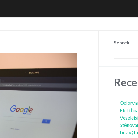
Search
Rece
Od první
Elektřin
Veselejš
Stěhová
bez výt