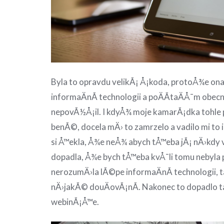
Byla to opravdu velikÃ¡ Å¡koda, protoÅ¾e on
informaÄnÃ­ technologii a poÄÃ­taÄÅ¯m obecn
nepovÃ½Å¡il. I kdyÅ¾ moje kamarÃ¡dka tohle
benÃ©, docela mÄ› to zamrzelo a vadilo mi to
si Å™ekla, Å¾e neÅ¾ abych tÅ™eba jÃ¡ nÄ›kdy
dopadla, Å¾e bych tÅ™eba kvÅ¯li tomu nebyl
nerozumÄ›la lÃ©pe informaÄnÃ­ technologii, t
nÄ›jakÃ© douÄovÃ¡nÃ­. Nakonec to dopadlo ta
webinÃ¡Å™e.