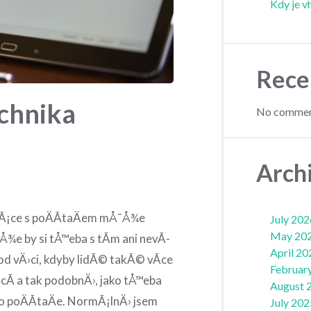
Kdy je v
Rece
echnika
No comment
Arch
prÃ¡ce s poÄÃ­taÄem mÅ¯Å¾e
July 202
May 20
¾e by si tÅ™eba s tÃ­m ani nevÃ­
April 20
od vÄ›ci, kdyby lidÃ© takÃ© vÃ­ce
Februar
acÃ­ a tak podobnÄ›, jako tÅ™eba
August 
a o poÄÃ­taÄe. NormÃ¡lnÄ› jsem
July 202