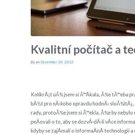
Kvalitní počítač a t
By
on
December 30, 2022
KolikrÃ¡t uÅ¾ jsem si Å™Ã­kala, Å¾e tÅ™eba 
bÃ½t pro nÄ›koho opravdu hodnÄ› sloÅ¾itÃ¡, Å
rady, protoÅ¾e jsem si Å™ekla, Å¾e by nebylo 
peÄovali o to, aby se dozvÄ›dÄ›li vÃ­ce inform
kdyby se zajÃ­mali o informaÄnÃ­ technologii 