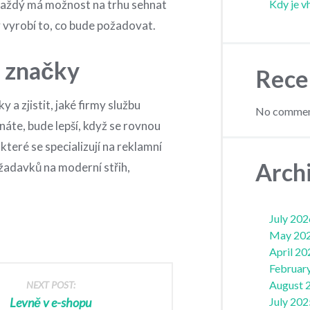
 každý má možnost na trhu sehnat
Kdy je v
 vyrobí to, co bude požadovat.
 značky
Rece
 a zjistit, jaké firmy službu
No comment
náte, bude lepší, když se rovnou
 které se specializují na reklamní
Arch
žadavků na moderní střih,
July 202
May 20
April 20
Februar
August 
NEXT POST:
Levně v e-shopu
July 202