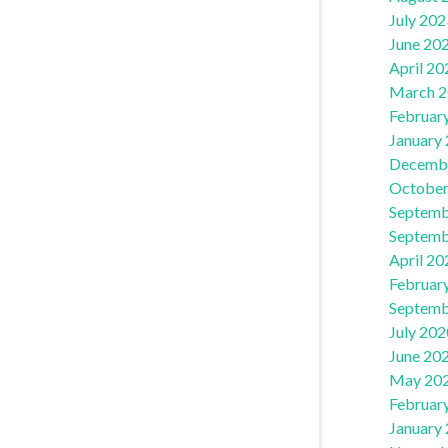
July 202
June 20
April 20
March 
Februar
January
Decemb
October
Septemb
Septemb
April 20
Februar
Septemb
July 202
June 20
May 20
Februar
January