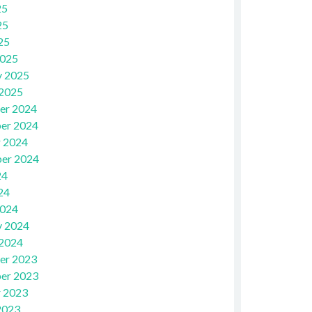
25
25
25
2025
y 2025
 2025
er 2024
er 2024
 2024
er 2024
24
24
2024
y 2024
 2024
er 2023
er 2023
 2023
2023