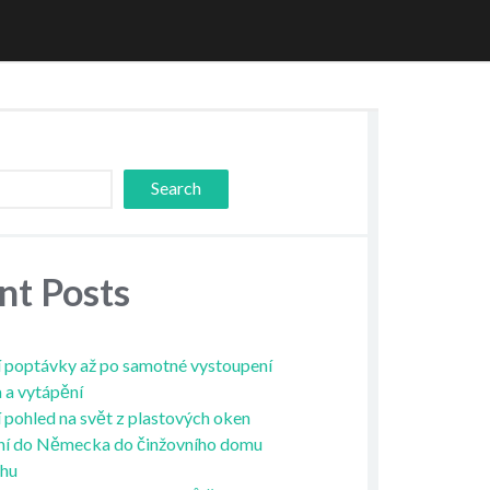
Search
nt Posts
 poptávky až po samotné vystoupení
a a vytápění
í pohled na svět z plastových oken
ní do Německa do činžovního domu
ahu