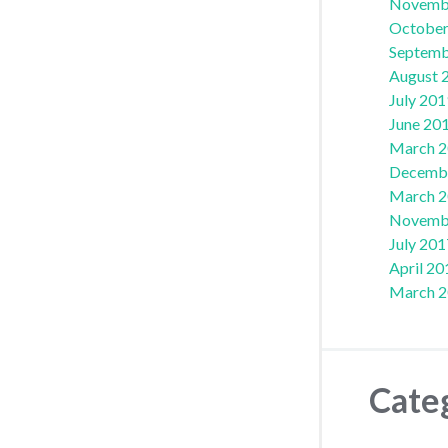
Novemb
October
Septemb
August 
July 201
June 20
March 
Decemb
March 
Novemb
July 201
April 20
March 
Cate