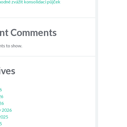
hodné zvážit konsolidaci půjček
nt Comments
s to show.
ives
6
26
26
y 2026
2025
5