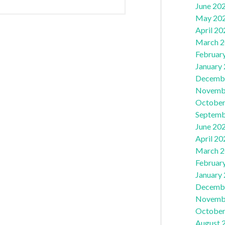
June 20
May 20
April 20
March 
Februar
January
Decemb
Novemb
October
Septemb
June 20
April 20
March 
Februar
January
Decemb
Novemb
October
August 