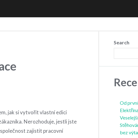
Search
ace
Rece
Od první
Elektřin
, jak si vytvořit vlastní edici
Veselejš
zákazníka. Nerozhoduje, jestli jste
Stěhová
společnost zajistit pracovní
bez výt