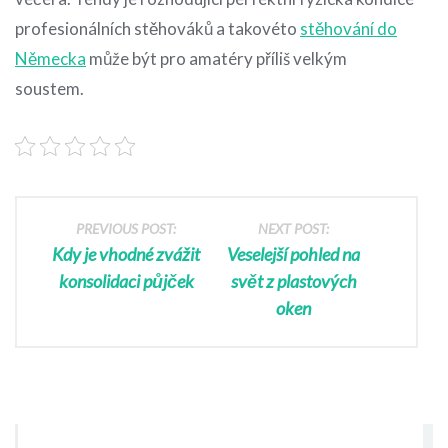
profesionálních stěhováků a takovéto
stěhování do
Německa
může být pro amatéry příliš velkým
soustem.
PREVIOUS POST:
NEXT POST:
Kdy je vhodné zvážit
Veselejší pohled na
konsolidaci půjček
svět z plastových
oken