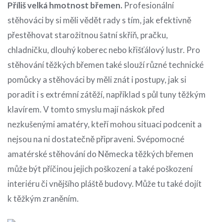
Příliš velká hmotnost břemen.
Profesionální
stěhováci by si měli vědět rady s tím, jak efektivně
přestěhovat starožitnou šatní skříň, pračku,
chladničku, dlouhý koberec nebo křišťálový lustr. Pro
stěhování těžkých břemen také slouží různé technické
pomůcky a stěhováci by měli znát i postupy, jak si
poradit i s extrémní zátěží, například s půl tuny těžkým
klavírem. V tomto smyslu mají náskok před
nezkušenými amatéry, kteří mohou situaci podcenit a
nejsou na ni dostatečně připraveni. Svépomocné
amatérské stěhování do Německa těžkých břemen
může být příčinou jejich poškození a také poškození
interiéru či vnějšího pláště budovy. Může tu také dojít
k těžkým zraněním.