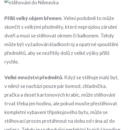
Příliš velký objem břemen.
Velmi podobně to může
skončit s velkými předměty, které neprojdou zárubní
dveří a musí se stěhovat oknem či balkonem. Tehdy
může být vyžadován kladkostroj a opatrné spouštění
předmětů, aby se nezřítily dolů z velké výšky příliš
rychle.
Velké množství předmětů.
Když se stěhuje malý byt,
v němž se nachází pouze pár komod, chladnička,
pračka a deset kartonových krabic, může stěhování
trvat třeba jen hodinu, ale pokud musíte přestěhovat
kompletní vybavení třípokojového bytu, může se
stěhovací proces protáhnout na dobu od rána až do
večera. Tehdy je rozhodující perfektní fyzická kondice