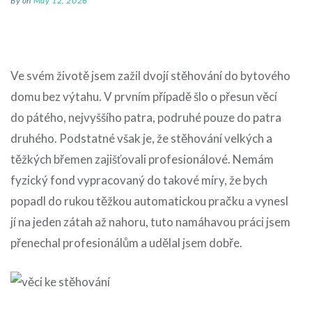
By
on
May 12, 2026
Ve svém životě jsem zažil dvojí stěhování do bytového
domu bez výtahu. V prvním případě šlo o přesun věcí
do pátého, nejvyššího patra, podruhé pouze do patra
druhého. Podstatné však je, že stěhování velkých a
těžkých břemen zajišťovali profesionálové. Nemám
fyzický fond vypracovaný do takové míry, že bych
popadl do rukou těžkou automatickou pračku a vynesl
jí na jeden zátah až nahoru, tuto namáhavou práci jsem
přenechal profesionálům a udělal jsem dobře.