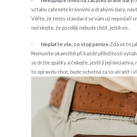
·
Nekupujte hned na začátku drahé dary!
vztahu zahrnete krásnými a drahými dary, nast
Věřte, že tento standard se vám už nepodaří sní
nečekejte, že později nebude chtít, ještě víc.
·
Neplaťte vše, co stojí peníze.
Zdá se to ja
Nemusíte okamžitě při každé příležitosti vyt
se držte zpátky a čekejte, jestli ji její iniciativ
to opravdu chce, bude ochotná za to utratit i vl