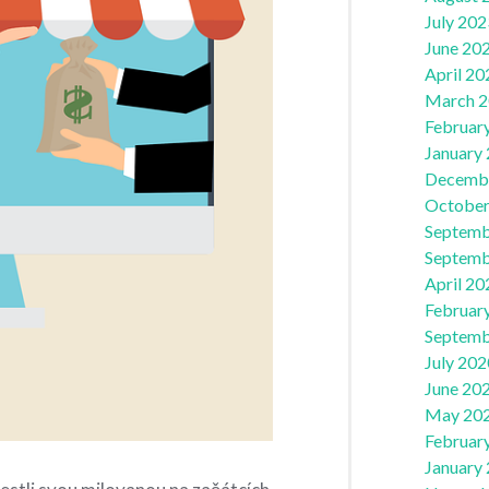
July 202
June 20
April 20
March 
Februar
January
Decemb
October
Septemb
Septemb
April 20
Februar
Septemb
July 202
June 20
May 20
Februar
January