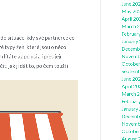
June 20
May 20
April 20
March 
Februar
i do situace, kdy své partnerce co
January
vé typy žen, které jsou o něco
Decemb
Novemb
ítáte až po uši a i přes její
October
t, jak ji dát to, po čem touží i
Septemb
June 20
April 20
March 
Februar
January
Decemb
Novemb
October
August 