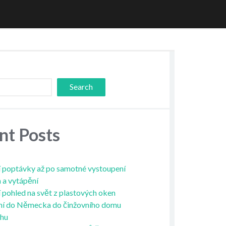
Search
nt Posts
 poptávky až po samotné vystoupení
a a vytápění
í pohled na svět z plastových oken
ní do Německa do činžovního domu
ahu