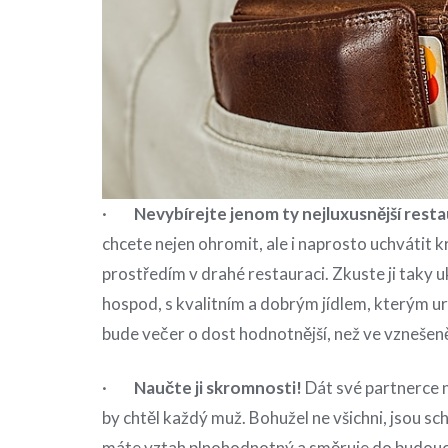
·
Nevybírejte jenom ty nejluxusnější rest
chcete nejen ohromit, ale i naprosto uchvátit 
prostředím v drahé restauraci. Zkuste ji taky 
hospod, s kvalitním a dobrým jídlem, kterým ur
bude večer o dost hodnotnější, než ve vznešen
·
Naučte ji skromnosti!
Dát své partnerce ne
by chtěl každý muž. Bohužel ne všichni, jsou sch
máte vztah plnohodnotný a směruje do budoucn