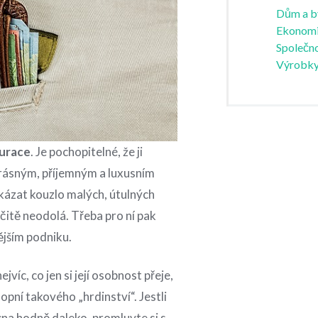
Dům a b
Ekonom
Společno
Výrobk
aurace
. Je pochopitelné, že ji
krásným, příjemným a luxusním
ukázat kouzlo malých, útulných
čitě neodolá. Třeba pro ní pak
ějším podniku.
jvíc, co jen si její osobnost přeje,
opní takového „hrdinství“. Jestli
a hodně daleko, promluvte si s