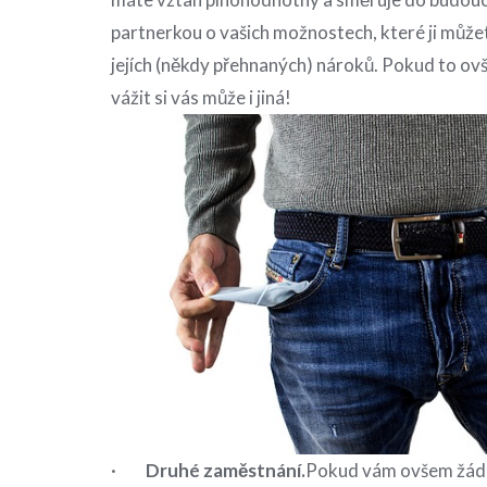
partnerkou o vašich možnostech, které ji může
jejích (někdy přehnaných) nároků. Pokud to ov
vážit si vás může i jiná!
·
Druhé zaměstnání.
Pokud vám ovšem žádn