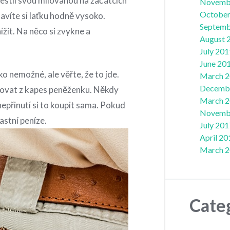
Jestli svou milovanou na začátcích
Novemb
October
avíte si laťku hodně vysoko.
Septemb
žit. Na něco si zvykne a
August 
July 201
June 20
ko nemožné, ale věřte, že to jde.
March 
Decemb
ahovat z kapes peněženku. Někdy
March 
a, nepřinutí si to koupit sama. Pokud
Novemb
astní peníze.
July 201
April 20
March 
Cate