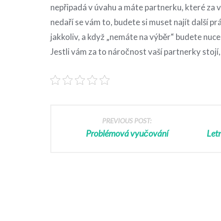
nepřipadá v úvahu a máte partnerku, které za v
nedaří se vám to, budete si muset najít další pr
jakkoliv, a když „nemáte na výběr“ budete nuc
Jestli vám za to náročnost vaší partnerky stojí,
PREVIOUS POST:
Problémová vyučování
Let