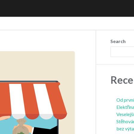
Search
Rece
Od první
Elektřin
Veselejš
Stěhová
bez výt