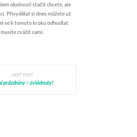
šem okolností stačit chcete, ale
áci. Přivydělat si dnes můžete už
eni se k tomuto kroku odhodlat.
 musíte zvážit sami.
NEXT POST:
ní prázdniny – zvládnuty!