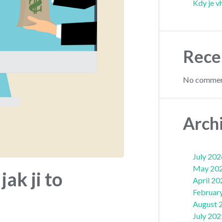
Kdy je v
Rece
No comment
Arch
July 202
May 20
jak ji to
April 20
Februar
August 
July 202