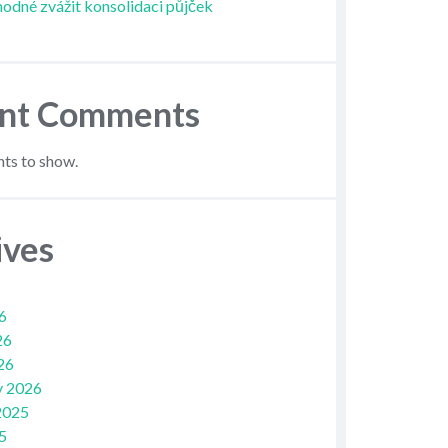
hodné zvážit konsolidaci půjček
nt Comments
s to show.
ives
6
26
26
y 2026
2025
5