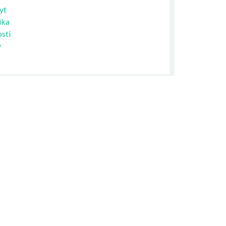
yt
ika
sti
y