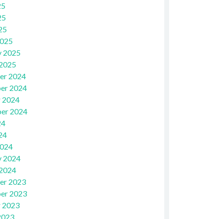
25
25
25
2025
y 2025
 2025
er 2024
er 2024
 2024
er 2024
24
24
2024
y 2024
 2024
er 2023
er 2023
 2023
2023