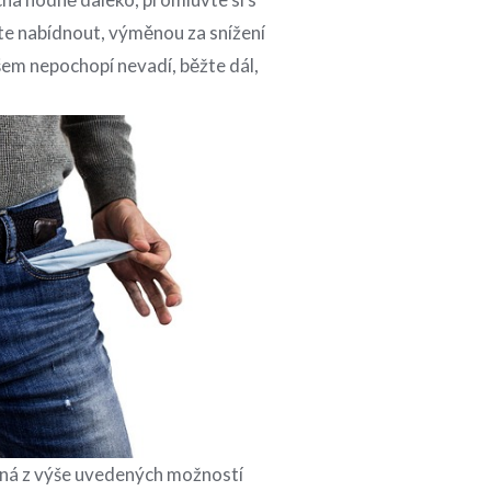
te nabídnout, výměnou za snížení
šem nepochopí nevadí, běžte dál,
á z výše uvedených možností