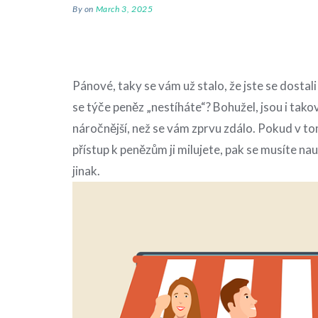
By
on
March 3, 2025
Pánové, taky se vám už stalo, že jste se dostal
se týče peněz „nestíháte“? Bohužel, jsou i tako
náročnější, než se vám zprvu zdálo. Pokud v tom l
přístup k penězům ji milujete, pak se musíte nauči
jinak.