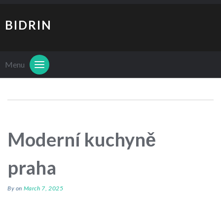
BIDRIN
Menu
Moderní kuchyně
praha
By
on
March 7, 2025