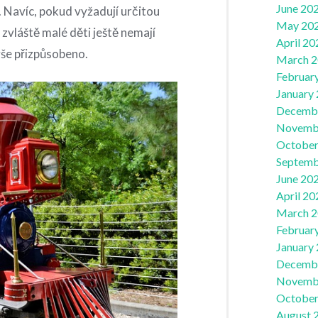
June 20
 Navíc, pokud vyžadují určitou
May 20
 zvláště malé děti ještě nemají
April 20
vše přizpůsobeno.
March 
Februar
January
Decemb
Novemb
October
Septemb
June 20
April 20
March 
Februar
January
Decemb
Novemb
October
August 