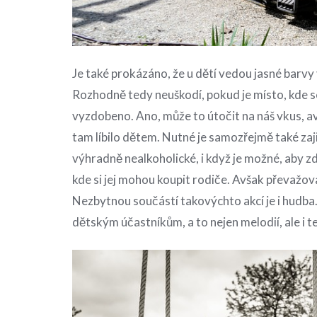
Je také prokázáno, že u dětí vedou jasné barvy
Rozhodně tedy neuškodí, pokud je místo, kde s
vyzdobeno. Ano, může to útočit na náš vkus, avš
tam líbilo dětem.
Nutné je samozřejmě také zaji
výhradně nealkoholické, i když je možné, aby zd
kde si jej mohou koupit rodiče. Avšak převažov
Nezbytnou součástí takovýchto akcí je i hudba.
dětským účastníkům, a to nejen melodií, ale i t