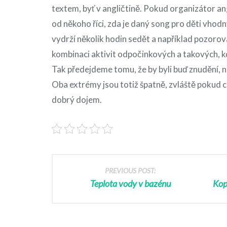
textem, byť v angličtině. Pokud organizátor an
od někoho říci, zda je daný song pro děti vhod
vydrží několik hodin sedět a například pozorova
kombinaci aktivit odpočinkových a takových, kd
Tak předejdeme tomu, že by byli buď znudění, n
Oba extrémy jsou totiž špatně, zvláště pokud c
dobrý dojem.
PREVIOUS POST:
Teplota vody v bazénu
Kop