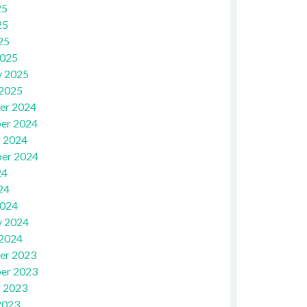
25
25
25
2025
y 2025
 2025
er 2024
er 2024
 2024
er 2024
24
24
2024
y 2024
 2024
er 2023
er 2023
 2023
2023