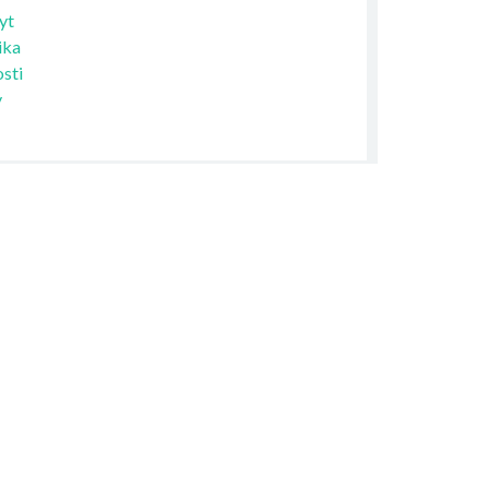
yt
ika
sti
y