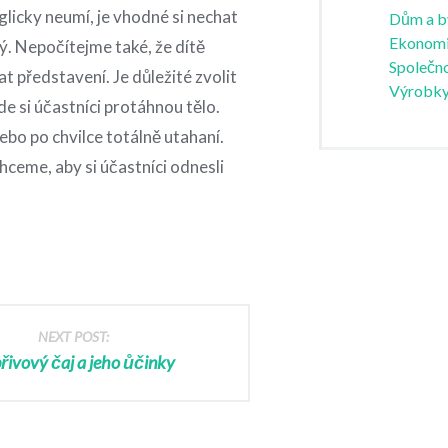
glicky neumí, je vhodné si nechat
Dům a b
Ekonom
ný.
Nepočítejme také, že dítě
Společno
t představení. Je důležité zvolit
Výrobk
e si účastníci protáhnou tělo.
ebo po chvilce totálně utahaní.
hceme, aby si účastníci odnesli
NEXT POST:
řivový čaj a jeho ůčinky