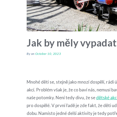
Jak by měly vypadat
By
on
October 10, 2023
Mnohé děti se, stejně jako mnozí dospělí, rádi 
akcí. Problém však je, že co baví nás, nemusí b
naše potomky. Není tedy divu, že se
dětské akc
pro dospělé.
V první řadě je zde fakt, že děti 
dobu. Namísto jedné delší aktivity je tedy potř