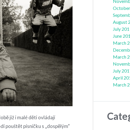
Novemb
October
Septemb
August 
July 201
June 20
March 
Decemb
March 
Novemb
July 201
April 20
March 
Cate
ě již i malé děti ovládají
dí pouštět písničku s „dospělým“