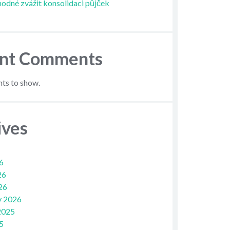
hodné zvážit konsolidaci půjček
nt Comments
s to show.
ives
6
26
26
y 2026
2025
5