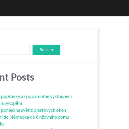
Search
nt Posts
 poptávky až po samotné vystoupení
a a vytápění
í pohled na svět z plastových oken
ní do Německa do činžovního domu
ahu