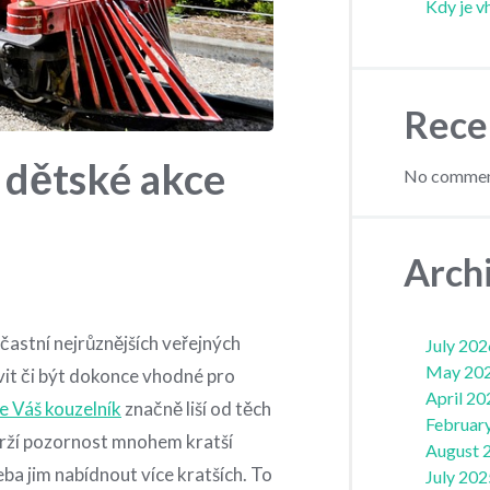
Kdy je v
Rece
 dětské akce
No comment
Arch
účastní nejrůznějších veřejných
July 202
May 20
avit či být dokonce vhodné pro
April 20
e Váš kouzelník
značně liší od těch
Februar
udrží pozornost mnohem kratší
August 
eba jim nabídnout více kratších. To
July 202