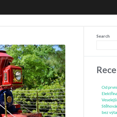
Search
Rece
Od první
Elektřin
Veselejš
Stěhová
bez výt