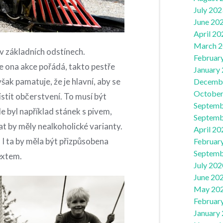
July 202
June 20
April 20
March 
 v základních odstínech.
Februar
e ona akce pořádá, takto pestře
January
ak pamatuje, že je hlavní, aby se
Decemb
October
stit občerstvení. To musí být
Septemb
e byl například stánek s pivem,
Septemb
at by měly nealkoholické varianty.
April 20
 I ta by měla být přizpůsobena
Februar
Septemb
extem.
July 202
June 20
May 20
Februar
January