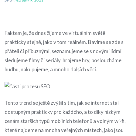
By
on
February 9, 2021
Faktem je, že dnes žijeme ve virtuálním světě
prakticky stejně, jako v tom reálném. Bavíme se zde s
přáteli či příbuznými, seznamujeme se s novými lidmi,
sledujeme filmy či seriály, hrajeme hry, posloucháme
hudbu, nakupujeme, a mnoho dalších věcí.
Tento trend se ještě zvýšil s tím, jak se internet stal
dostupným prakticky pro každého, a to díky nízkým
cenám starších typů mobilních telefonů a volným wi-fi,
které najdeme na mnoha veřejných místech, jako jsou