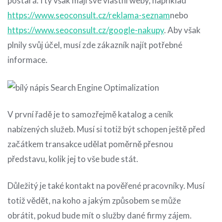
postará. I ty však mají své vlastní weby, například
https://www.seoconsult.cz/reklama-seznam
nebo
https://www.seoconsult.cz/google-nakupy
. Aby však
plnily svůj účel, musí zde zákazník najít potřebné
informace.
V první řadě je to samozřejmě katalog a ceník
nabízených služeb. Musí si totiž být schopen ještě před
začátkem transakce udělat poměrně přesnou
představu, kolik jej to vše bude stát.
Důležitý je také kontakt na pověřené pracovníky. Musí
totiž vědět, na koho a jakým způsobem se může
obrátit, pokud bude mít o služby dané firmy zájem.