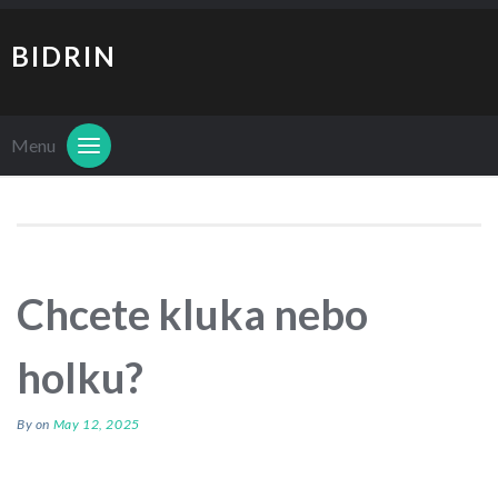
BIDRIN
Menu
Chcete kluka nebo
holku?
By
on
May 12, 2025