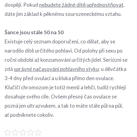
dospějí. Pokud
nebudete žádné dítě upřednostňovat,
dáte jim základ k pěknému sourozeneckému vztahu.
Šance jsou stále 50 na 50
Existuje celý seznam doporučení, co dělat, aby se
narodilo dítě určitého pohlaví. Od polohy při sexu po
roční období až konzumování určitých jídel. Seriózní se
zdá
správné načasování pohlavního styku
: u děvčátka
3-4 dny před ovulací a u kluka přímo den ovulace.
Klučičí chromozom je totiž menší a lehčí, tudíž rychleji
dosahuje svého cíle. Ovšem přesný čas ovulace se
pozná jen ultrazvukem, a tak to máte stále půl na půl,
ať podniknete cokoliv.