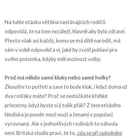
Na tuhle otázku většina nastávajících rodičů
odpovídá, že na tom nezáleží, hlavně aby bylo zdravé.
Přesto však asi každý, komu se má dítě narodit, má
sám v sobě odpověď a ví, jaké by zvolil pohlaví pro
svého potomka, kdyby měl možnost volby.
Proč má někdo samé kluky nebo samé holky?
Zkoušíte to potřetí a zase to bude kluk, i když doma už
dva rošťáky máte? Proč se nedočkáte křehké
princezny, když byste si ji tolik přáli? Z teoretického
hlediska je poměr mezi muži a ženami v populaci
vyrovnaný. Ale v jednotlivých rodinách to náhoda
není. Britská studie praví, že to,
zda se při oplodnění