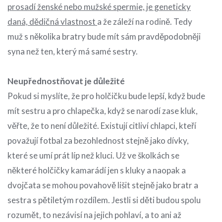
prosadí ženské nebo mužské spermie, je geneticky
daná, dědičná vlastnost
a že záleží na rodině. Tedy
muž s několika bratry bude mít sám pravděpodobněji
syna než ten, který má samé sestry.
Neupřednostňovat je důležité
Pokud si myslíte, že pro holčičku bude lepší, když bude
mít sestru a pro chlapečka, když se narodí zase kluk,
věřte, že to není důležité. Existují citliví chlapci, kteří
považují fotbal za bezohlednost stejně jako dívky,
které se umí prát líp než kluci. Už ve školkách se
některé holčičky kamarádí jen s kluky a naopak a
dvojčata se mohou povahově lišit stejně jako bratr a
sestra s pětiletým rozdílem. Jestli si děti budou spolu
rozumět, to nezávisí na jejich pohlaví, a to ani až