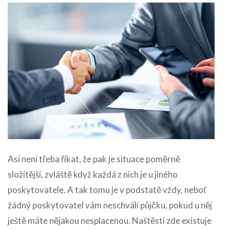
Asi není třeba říkat, že pak je situace poměrně
složitější, zvláště když každá z nich je u jiného
poskytovatele. A tak tomu je v podstatě vždy, neboť
žádný poskytovatel vám neschválí půjčku, pokud u něj
ještě máte nějakou nesplacenou. Naštěstí zde existuje