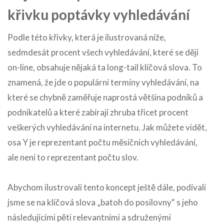
křivku poptávky vyhledávání
Podle této křivky, která je ilustrovaná níže,
sedmdesát procent všech vyhledávání, které se dějí
on-line, obsahuje nějaká ta long-tail klíčová slova. To
znamená, že jde o populární termíny vyhledávání, na
které se chybně zaměřuje naprostá většina podniků a
podnikatelů a které zabírají zhruba třicet procent
veškerých vyhledávání na internetu. Jak můžete vidět,
osa Y je reprezentant počtu měsíčních vyhledávání,
ale není to reprezentant počtu slov.
Abychom ilustrovali tento koncept ještě dále, podívali
jsme se na klíčová slova „batoh do posilovny“ s jeho
následujícími pěti relevantními a sdruženými