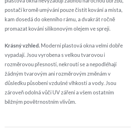
plastová okna nevyžadují žádnou náročnou údržbu,
postačí kromě umývání pouze čistit kování a místa,
kam dosedá do okenního rámu, a dvakrát ročně
promazat kování silikonovým olejem ve spreji.
Krásný vzhled.
Moderní plastová okna velmi dobře
vypadají. Jsou vyrobena s velkou tvarovou i
rozměrovou přesností, nekroutí se a nepodléhají
žádným tvarovým ani rozměrovým změnám v
důsledku působení vzdušné vlhkosti a vody. Jsou
zároveň odolná vůči UV záření a všem ostatním
běžným povětrnostním vlivům.