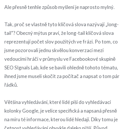
Ale přesně tenhle způsob myšlení je naprosto mylný.
Tak, proč se vlastně tyto klíčová slova nazývají „long-
tail“? Obecný mýtus praví, že long-tail klíčová slova
reprezentují počet slov použitých ve frázi. Po tom, co
jsme pozorovali jednu skvělou konverzaci mezi
vedoucími hráči v průmyslu ve Facebookové skupině
SEO SIgnals Lab, kde se bavili ohledně tohoto tématu,
ihned jsme museli skočit za počítač a napsat o tom pár
řádků.
Většina vyhledávání, které lidé píší do vyhledávací
kolonky Google, je velice specifická a napsaná přesně
na míru té informace, kterou lidé hledají. Díky tomu je
četnost vyhledávání obvykle daleko nižší. Původ