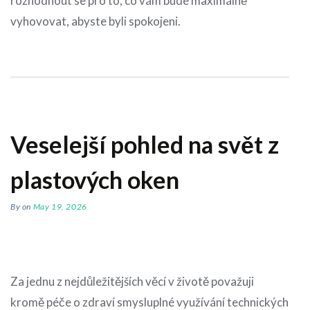
rozhodnout se pro to, co vám bude maximálně
vyhovovat, abyste byli spokojeni.
Veselejší pohled na svět z
plastových oken
By
on
May 19, 2026
Za jednu z nejdůležitějších věcí v životě považuji
kromě péče o zdraví smysluplné využívání technických