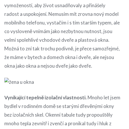
vymožeností, aby život usnadňovaly a přinášely
radost a uspokojení. Nemusím mít zrovna nový model
mobilního telefonu, vystačím i s tím starším typem, ale
co vysloveně vnímám jako nezbytnou nutnost, jsou
velmi spolehlivé vchodové dveře a plastová okna.
Možná to zní tak trochu podivně, je přece samozřejmé,
že máme v bytech a domech okna i dveře, ale nejsou
okna jako okna a nejsou dveře jako dveře.
Vynikající tepelně izolační vlastnosti.
Mnoho let jsem
bydlel v rodinném domě se starými dřevěnými okny
bez izolačních skel. Okenní tabule tudy propouštěly
mnoho tepla zevnitř i zvenčí a pronikal tudy i hluk z