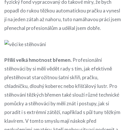
fyzický fond vypracovaný do takové míry, že bych
popadl do rukou těžkou automatickou pračku a vynesl
jí na jeden zátah až nahoru, tuto namáhavou práci jsem
přenechal profesionálům a udělal jsem dobře.
Příliš velká hmotnost břemen.
Profesionální
stěhováci by si měli vědět rady s tím, jak efektivně
přestěhovat starožitnou šatní skříň, pračku,
chladničku, dlouhý koberec nebo křišťálový lustr. Pro
stěhování těžkých břemen také slouží různé technické
pomůcky a stěhováci by měli znát i postupy, jak si
poradit i s extrémní zátěží, například s půl tuny těžkým
klavírem. V tomto smyslu mají náskok před
nezkušenými amatéry, kteří mohou situaci podcenit a