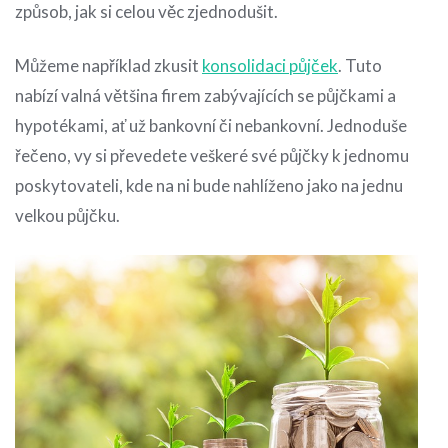
způsob, jak si celou věc zjednodušit.
Můžeme například zkusit
konsolidaci půjček
. Tuto
nabízí valná většina firem zabývajících se půjčkami a
hypotékami, ať už bankovní či nebankovní. Jednoduše
řečeno, vy si převedete veškeré své půjčky k jednomu
poskytovateli, kde na ni bude nahlíženo jako na jednu
velkou půjčku.