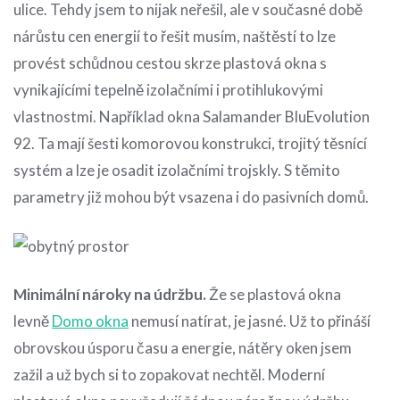
ulice. Tehdy jsem to nijak neřešil, ale v současné době
nárůstu cen energií to řešit musím, naštěstí to lze
provést schůdnou cestou skrze plastová okna s
vynikajícími tepelně izolačními i protihlukovými
vlastnostmi. Například okna Salamander BluEvolution
92. Ta mají šesti komorovou konstrukci, trojitý těsnící
systém a lze je osadit izolačními trojskly. S těmito
parametry již mohou být vsazena i do pasivních domů.
Minimální nároky na údržbu.
Že se plastová okna
levně
Domo okna
nemusí natírat, je jasné. Už to přináší
obrovskou úsporu času a energie, nátěry oken jsem
zažil a už bych si to zopakovat nechtěl. Moderní