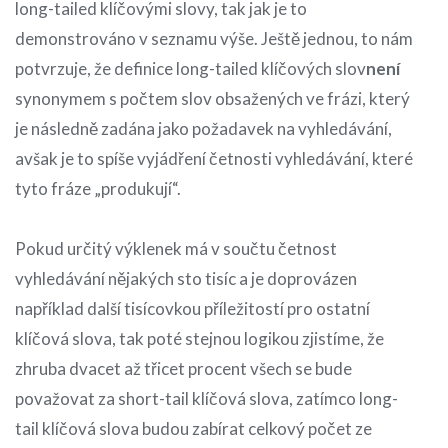
long-tailed klíčovými slovy, tak jak je to
demonstrováno v seznamu výše. Ještě jednou, to nám
potvrzuje, že definice long-tailed klíčových slov
není
synonymem s počtem slov obsažených ve frázi, který
je následně zadána jako požadavek na vyhledávání,
avšak je to spíše vyjádření četnosti vyhledávání, které
tyto fráze „produkují“.
Pokud určitý výklenek má v součtu četnost
vyhledávání nějakých sto tisíc a je doprovázen
například další tisícovkou příležitostí pro ostatní
klíčová slova, tak poté stejnou logikou zjistíme, že
zhruba dvacet až třicet procent všech se bude
považovat za short-tail klíčová slova, zatímco long-
tail klíčová slova budou zabírat celkový počet ze