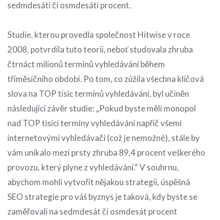
sedmdesáti či osmdesáti procent.
Studie, kterou provedla společnost Hitwise v roce
2008, potvrdila tuto teorii, neboť studovala zhruba
čtrnáct milionů termínů vyhledávání během
tříměsíčního období. Po tom, co zúžila všechna klíčová
slova na TOP tisíc termínů vyhledávání, byl učiněn
následující závěr studie: „Pokud byste měli monopol
nad TOP tisíci termíny vyhledávání napříč všemi
internetovými vyhledávači (což je nemožné), stále by
vám unikalo mezi prsty zhruba 89,4 procent veškerého
provozu, který plyne z vyhledávání.“ V souhrnu,
abychom mohli vytvořit nějakou strategii, úspěšná
SEO strategie pro váš byznys je taková, kdy byste se
zaměřovali na sedmdesát či osmdesát procent