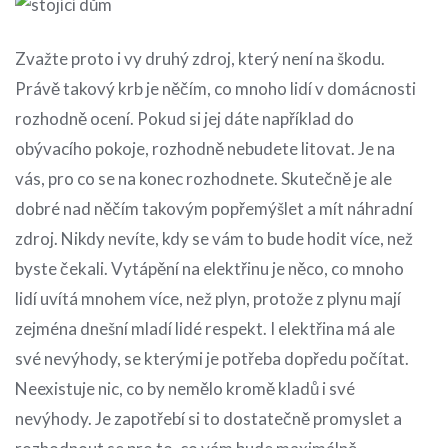
Zvažte proto i vy druhý zdroj, který není na škodu.
Právě takový krb je něčím, co mnoho lidí v domácnosti
rozhodně ocení. Pokud si jej dáte například do
obývacího pokoje, rozhodně nebudete litovat. Je na
vás, pro co se na konec rozhodnete. Skutečně je ale
dobré nad něčím takovým popřemýšlet a mít náhradní
zdroj. Nikdy nevíte, kdy se vám to bude hodit více, než
byste čekali. Vytápění na elektřinu je něco, co mnoho
lidí uvítá mnohem více, než plyn, protože z plynu mají
zejména dnešní mladí lidé respekt. I elektřina má ale
své nevýhody, se kterými je potřeba dopředu počítat.
Neexistuje nic, co by nemělo kromě kladů i své
nevýhody. Je zapotřebí si to dostatečně promyslet a