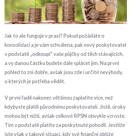
Jak to ale funguje v praxi? Pokud požádáte o
konsolidaci a je vám schválena, pak nový poskytovatel
v podstatě „odkoupí“ vaše půjčky od těch stávajících,
a vy danou částku budete dále splácet jim. Na první
pohled to zní dobře, avšak jsou zde i určité nevýhody,
o kterých je potřeba vědět.
V první řadě nakonec většinou zaplatíte více, než
kdybyste platili původnímu poskytovateli. Jistě, úroky
mohou být nižší, avšak celkové RPSN obvykle vzroste.
Tím v podstatě platíte za poskytnuté pohodlí. Jestliže
jste však v takové situaci, kdy své finanční obtíže